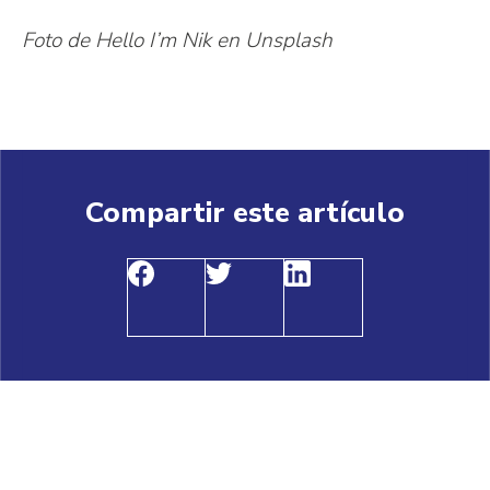
Foto de Hello I’m Nik en Unsplash
Compartir este artículo
Comparte
Comparte
Compartir
este
este
este
artículo
artículo
artículo
en
en
en
Facebook
Twitter
Linkedin