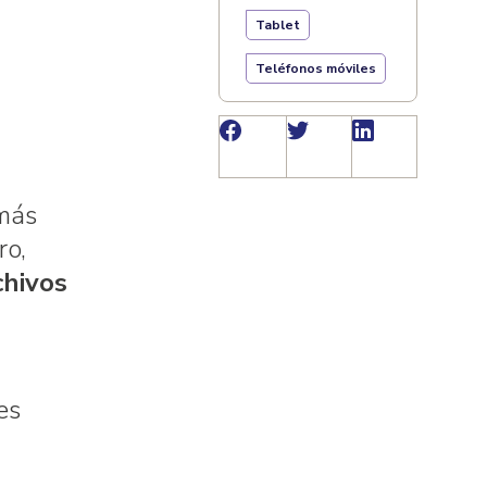
Tablet
Teléfonos móviles
 más
ro,
chivos
es