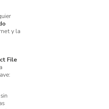
quier
do
net y la
ct File
a
ave:
sin
as