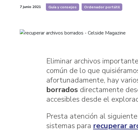
Filtrar
Filtrar
7 junio 2021
Guía y consejos
Ordenador portátil
artículos
artículos
por
por
Eliminar archivos important
común de lo que quisiéramos
afortunadamente, hay vario
borrados
directamente desde
accesibles desde el explorad
Presta atención al siguiente
sistemas para
recuperar ar