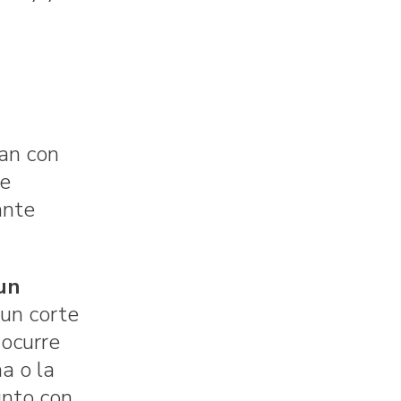
jan con
ce
ante
un
 un corte
 ocurre
a o la
unto con