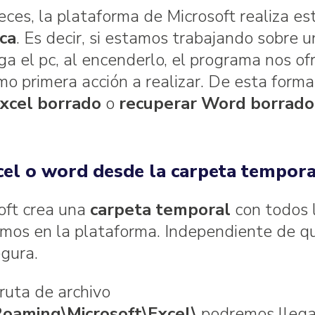
ces, la plataforma de Microsoft realiza es
ca
. Es decir, si estamos trabajando sobre u
ga el pc, al encenderlo, el programa nos of
o primera acción a realizar. De esta forma
Excel borrado
o
recuperar Word borrado
cel o word desde la carpeta tempora
soft crea una
carpeta temporal
con todos 
iamos en la plataforma. Independiente de q
gura.
 ruta de archivo
oaming\Microsoft\Excel\
podremos llega