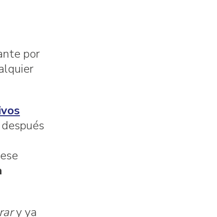
ante por
alquier
ivos
i después
 ese
a
rar
y ya