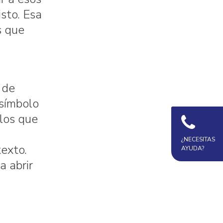
sto. Esa
s que
 de
 símbolo
llos que
¿NECESITAS
texto.
AYUDA?
a abrir