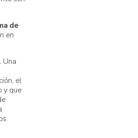
ma de
ón en
. Una
ión, el
o y que
de
a
os