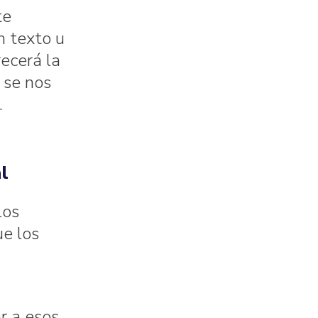
te
n texto u
recerá la
 se nos
.
l
los
ue los
r a esos